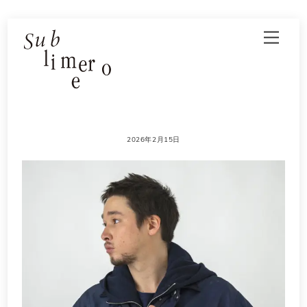
Skip
Men
to
content
2026年2月15日