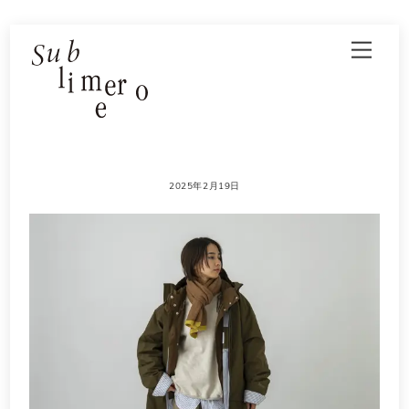
Skip
Men
to
content
2025年2月19日