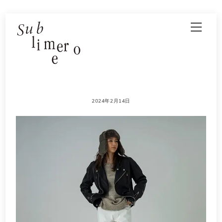
Skip
Men
to
content
2024年2月14日