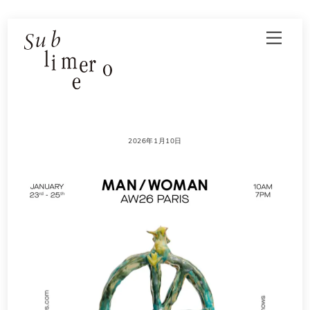
Skip
Men
to
content
2026年1月10日