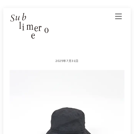
Skip
Men
to
content
2025年7月31日