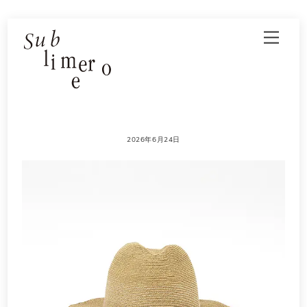
Skip
Men
to
content
2026年6月24日