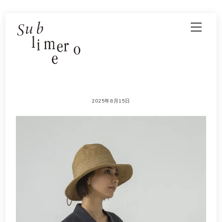
Skip
Men
to
content
2025年8月15日