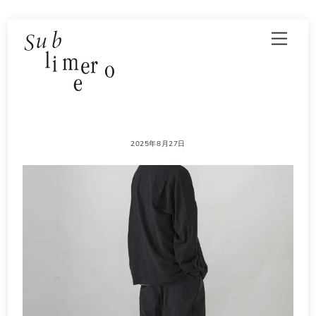
Skip
Men
to
content
2025年8月27日