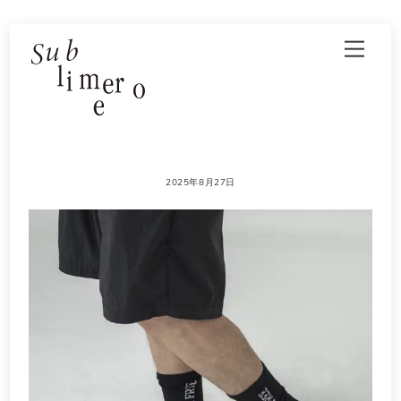
Skip
Men
to
content
2025年8月27日