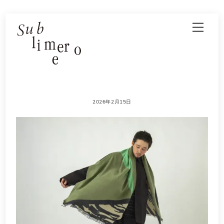
Skip
Men
to
content
2026年2月15日