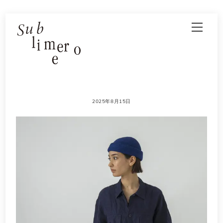
Skip
Men
to
content
2025年8月15日