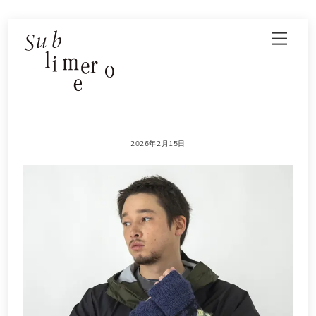
Skip
Men
to
content
2026年2月15日