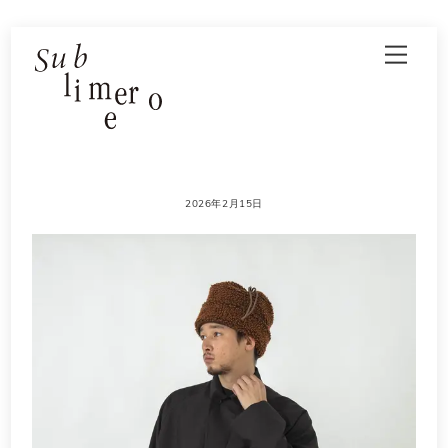
Skip
Men
to
content
2026年2月15日