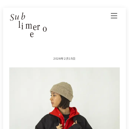
Skip
Men
to
content
2026年2月15日