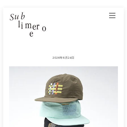
Skip
Men
to
content
2026年6月24日