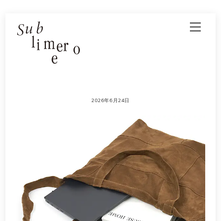
Skip
Men
to
content
2026年6月24日