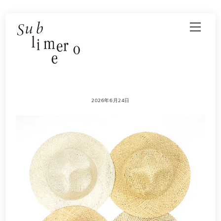
Skip
Men
to
content
2026年6月24日