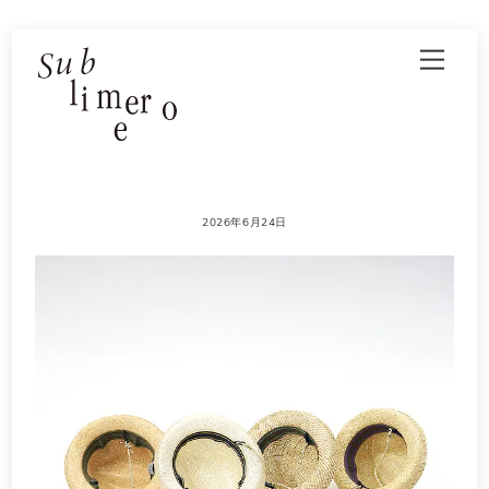
Skip
Men
to
content
2026年6月24日