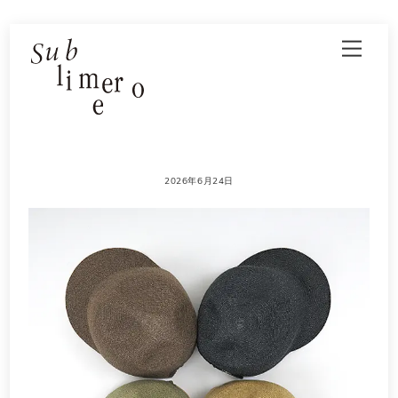
Skip
Men
to
content
2026年6月24日