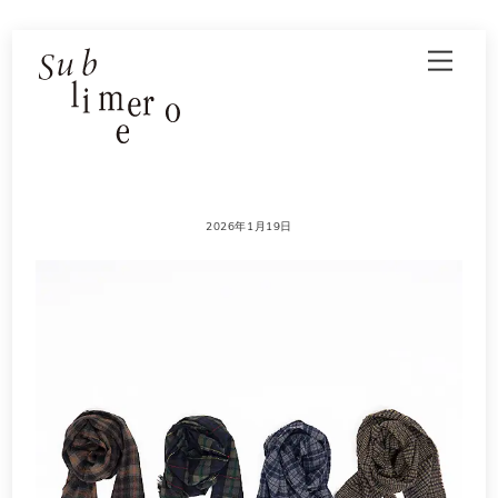
Skip
Men
to
content
2026年1月19日