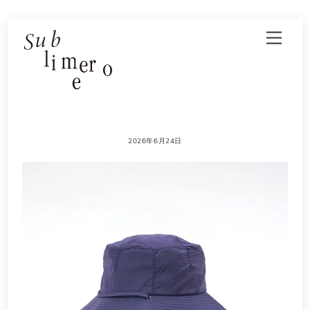
Skip
Men
to
content
2026年6月24日