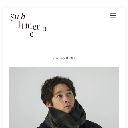
Skip
Men
to
content
2025年2月19日