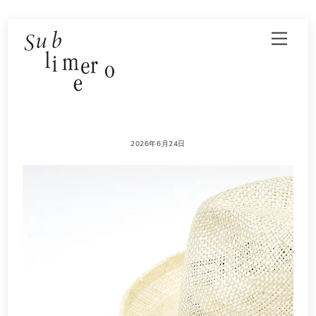
Skip
Men
to
content
2026年6月24日