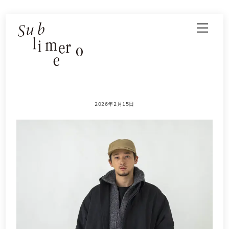
Skip
Men
to
content
2026年2月15日