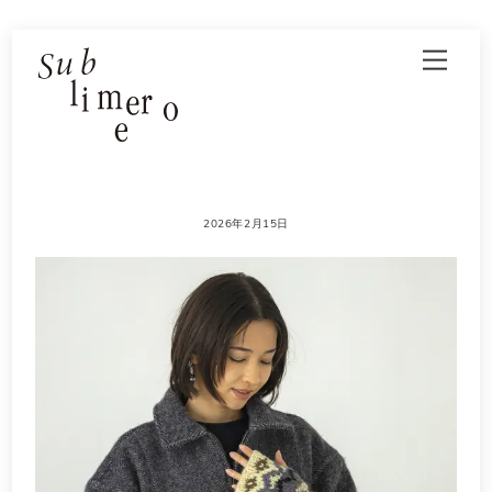
Skip
Men
to
content
2026年2月15日