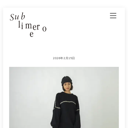
Skip
Men
to
content
2026年2月15日