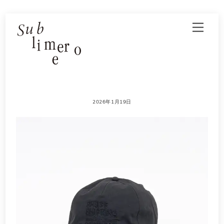
Skip
Men
to
content
2026年1月19日