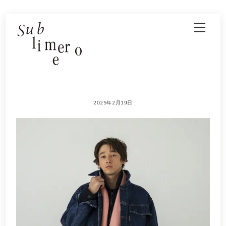
Skip
Men
to
content
2025年2月19日