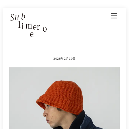
Skip
Men
to
content
2025年2月19日