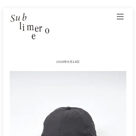
Skip
Men
to
content
2026年6月24日