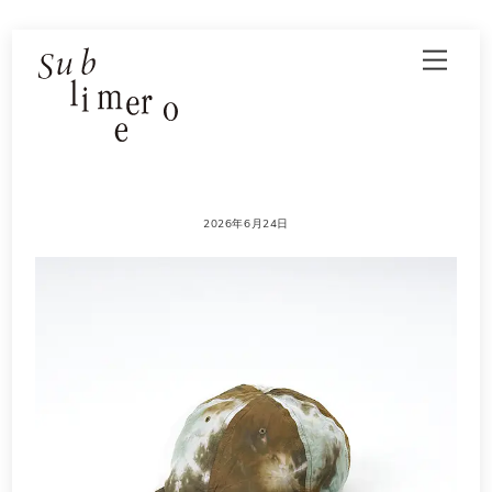
Skip
Men
to
content
2026年6月24日