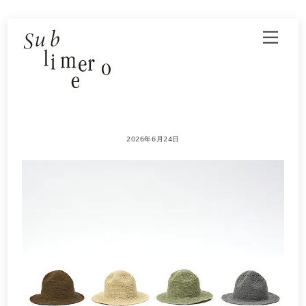
Skip
Men
to
content
2026年6月24日