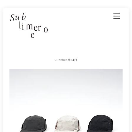
Skip
Men
to
content
2026年6月24日