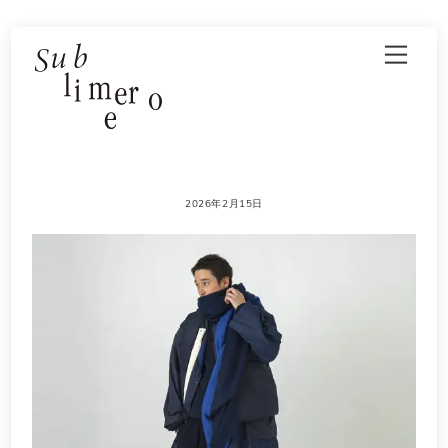
Skip
Men
to
content
2026年2月15日