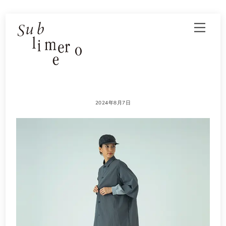
Skip
Men
to
content
2024年8月7日